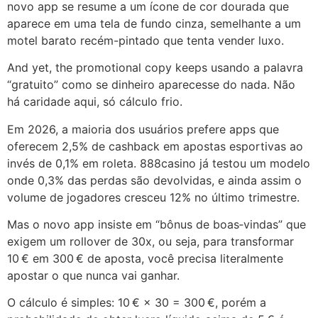
novo app se resume a um ícone de cor dourada que
aparece em uma tela de fundo cinza, semelhante a um
motel barato recém-pintado que tenta vender luxo.
And yet, the promotional copy keeps usando a palavra
“gratuito” como se dinheiro aparecesse do nada. Não
há caridade aqui, só cálculo frio.
Em 2026, a maioria dos usuários prefere apps que
oferecem 2,5% de cashback em apostas esportivas ao
invés de 0,1% em roleta. 888casino já testou um modelo
onde 0,3% das perdas são devolvidas, e ainda assim o
volume de jogadores cresceu 12% no último trimestre.
Mas o novo app insiste em “bônus de boas‑vindas” que
exigem um rollover de 30x, ou seja, para transformar
10 € em 300 € de aposta, você precisa literalmente
apostar o que nunca vai ganhar.
O cálculo é simples: 10 € × 30 = 300 €, porém a