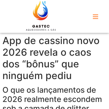
App de cassino novo
2026 revela o caos
dos “bônus” que
ninguém pediu
O que os lançamentos de
2026 realmente escondem
sob a camada de glitter