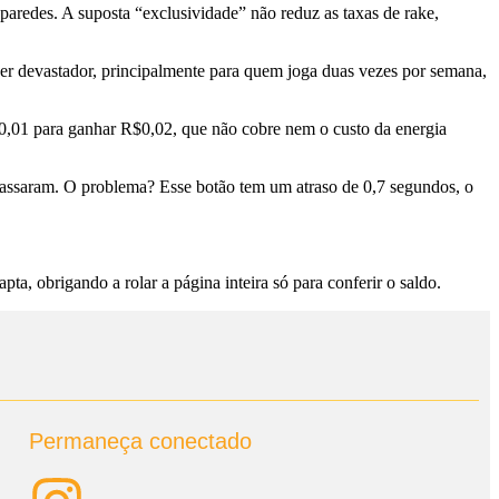
aredes. A suposta “exclusividade” não reduz as taxas de rake,
ser devastador, principalmente para quem joga duas vezes por semana,
R$0,01 para ganhar R$0,02, que não cobre nem o custo da energia
 passaram. O problema? Esse botão tem um atraso de 0,7 segundos, o
pta, obrigando a rolar a página inteira só para conferir o saldo.
Permaneça conectado