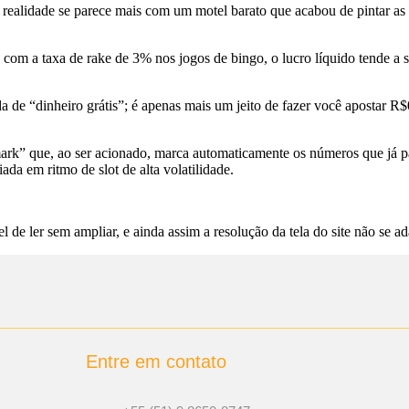
realidade se parece mais com um motel barato que acabou de pintar as p
com a taxa de rake de 3% nos jogos de bingo, o lucro líquido tende a 
a de “dinheiro grátis”; é apenas mais um jeito de fazer você apostar 
-mark” que, ao ser acionado, marca automaticamente os números que já
da em ritmo de slot de alta volatilidade.
l de ler sem ampliar, e ainda assim a resolução da tela do site não se ada
Entre em contato