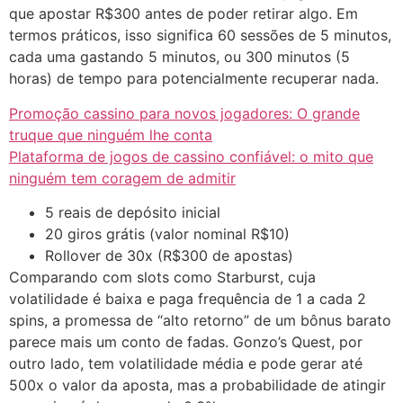
que apostar R$300 antes de poder retirar algo. Em
termos práticos, isso significa 60 sessões de 5 minutos,
cada uma gastando 5 minutos, ou 300 minutos (5
horas) de tempo para potencialmente recuperar nada.
Promoção cassino para novos jogadores: O grande
truque que ninguém lhe conta
Plataforma de jogos de cassino confiável: o mito que
ninguém tem coragem de admitir
5 reais de depósito inicial
20 giros grátis (valor nominal R$10)
Rollover de 30x (R$300 de apostas)
Comparando com slots como Starburst, cuja
volatilidade é baixa e paga frequência de 1 a cada 2
spins, a promessa de “alto retorno” de um bônus barato
parece mais um conto de fadas. Gonzo’s Quest, por
outro lado, tem volatilidade média e pode gerar até
500x o valor da aposta, mas a probabilidade de atingir