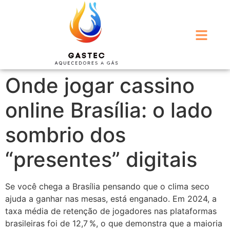
Onde jogar cassino
online Brasília: o lado
sombrio dos
“presentes” digitais
Se você chega a Brasília pensando que o clima seco
ajuda a ganhar nas mesas, está enganado. Em 2024, a
taxa média de retenção de jogadores nas plataformas
brasileiras foi de 12,7 %, o que demonstra que a maioria