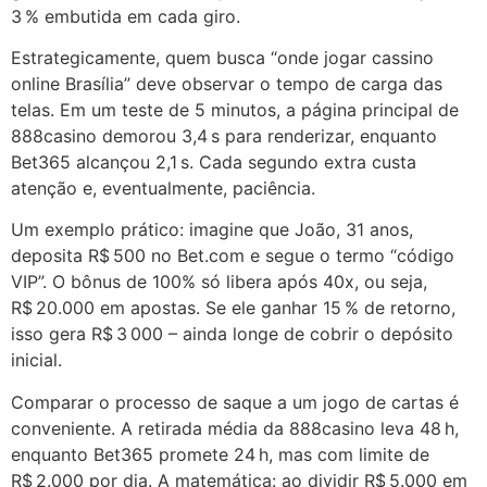
3 % embutida em cada giro.
Estrategicamente, quem busca “onde jogar cassino
online Brasília” deve observar o tempo de carga das
telas. Em um teste de 5 minutos, a página principal de
888casino demorou 3,4 s para renderizar, enquanto
Bet365 alcançou 2,1 s. Cada segundo extra custa
atenção e, eventualmente, paciência.
Um exemplo prático: imagine que João, 31 anos,
deposita R$ 500 no Bet.com e segue o termo “código
VIP”. O bônus de 100% só libera após 40x, ou seja,
R$ 20.000 em apostas. Se ele ganhar 15 % de retorno,
isso gera R$ 3 000 – ainda longe de cobrir o depósito
inicial.
Comparar o processo de saque a um jogo de cartas é
conveniente. A retirada média da 888casino leva 48 h,
enquanto Bet365 promete 24 h, mas com limite de
R$ 2.000 por dia. A matemática: ao dividir R$ 5.000 em